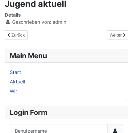
Jugend aktuell
Details
Geschrieben von:
admin
Vorheriger Beitrag: Optimisten
Nächster Be
Zurück
Weiter
Main Menu
Start
Aktuell
Wir
Login Form
Benutzername