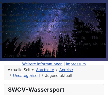
Wir benutzen Cookies
Wir nutzen Cookies auf unserer Website. Einige von ihnen
sind essenziell für den Betrieb der Seite, während andere
uns helfen, diese Website und die Nutzererfahrung zu
verbessern (Tracking Cookies). Sie können selbst
entscheiden, ob Sie die Cookies zulassen möchten. Bitte
beachten Sie, dass bei einer Ablehnung womöglich nicht
mehr alle Funktionalitäten der Seite zur Verfügung stehen.
Akzeptieren
Ablehnen
Weitere Informationen
|
Impressum
Aktuelle Seite:
Startseite
Anreise
Uncategorised
Jugend aktuell
SWCV-Wassersport